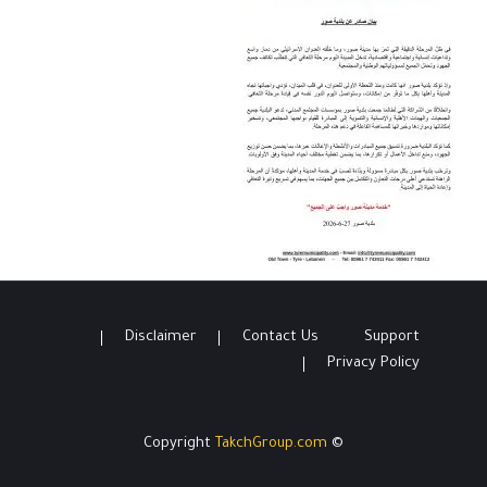
Disclaimer
Contact Us
Support
Privacy Policy
TakchGroup.com
© Copyright