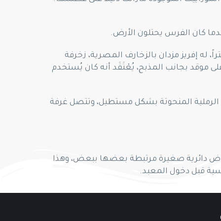
ندما كان الفرس يحتلون الأرض.
از هذا المعبد المعابد الفينيقية الأخرى مثل معبد أشمون، فأحد جدرانه – الحائط الغربي يبلغ طوله 22 متراً، له إفريز مزدان بالزخارف المصرية، زخرفة
قد بجانب المذبح، يُعْتَقَد أنه كان يُستخدم
إلى 20 متراً وعرضها إلى 6.50، وأرضها مغطاة بالحجارة الرملية المنحوتة بشكل مستطيل، وتتصل غرفة
أحواض دائرية صغيرة مرتبطة بعضها ببعض، وهذا
ية قبل دخول المعبد.