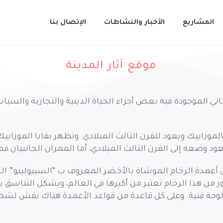
المشاريع
الأخبار والنشاطات
الإتصال بنا
موقع آثار المدينة
اني الموجودة فيه بعض أجزاء الحياة الدينية والتجارية والسياس
وزاييك ويعود للقرن الثالث الميلادي. وتظهر بقايا الموزاييك
 وضعه إلى القرن الثالث الميلادي، أما الممران الجانبيان ف
مدة الرخام الموشاة بالأخضر المعروف ب “السيبولينو” الذي كا
ر من هذا الرخام تعتبر من أكبرها في العالم، ويشكل التناسق بي
 إلى لوحة فنية. وعلى كل قاعدة من قواعد الأعمدة هناك نقش