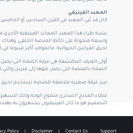
المعبد الفينيقي
كان قد بُنِيَ المعبد في القرن السادس أو الخامس
واسعة منحوتة على حائط المنصة الخلفي. وهناك سمة
لحرق القرابين الحيوانية. فالمواقد أكثر شيوعا في ال
الصلاة بالمنصة التي يصل علوها إلى مترين والتي ك
تبرز غرفة صغيرة ملاصقة للمنصة تستخدم لحرق بع
غطاء المذبح الصخري متموج الوجه وذلك لتسهيل إخ
التصميم هو ما كان الفينيقيون يشتهرون به بهن
acy Policy
Disclaimer
Contact Us
Support