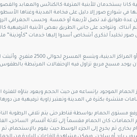
 كانا يستخدمان للأبنية المترفة كالكنائس والمعابد والقصور أ
مها في شوارع صور إلا دليل على فخامة المدينة وغناها الأسطور
 عدة طوابق قد تصل لأربعة أو خمسة. وحسب الجغرافي الروما
 آنذاك. وتتواجد على جانبي الطريق بعض الأبنية الترفيهية كا
ل صور تخليداً لذكرى أشخاص أسدوا إليها خدمات “كأوذينة” ملك 
كان هذا النوع من المباني يتبع بشكل عا
كان يوجد مسبح مربع تزاول فيه الإحتفالات المرتبطة بالطقوس ا
 الحمام الموجود بإتساعه من حيث الحجم ويعود بناؤه للفترة الر
مات منتشرة بكثرة في المدينة وتعتبر زاوية ترفيهية من دورها
فع مستوى الحمام بواسطة قناطر حتى يتم تلافي الرطوبة الناتجة
 الحمامات كان الحمام مقسماً إلى ثلاثة أقسام: الساخن، الف
م بخاري ثم يخرج إلى الجزء الوسط حيث يقوم بالإستحمام، ثم
وب بارد أو ساخن. ويمكن مشاهدة القاعات الباردة من الحما