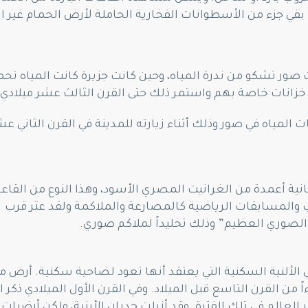
بقي جزء من الأسطوانات الفخارية الحاملة لأرض الحمام غير ا
ور تشكو من ندرة المياه، وحين كانت جزيرة كانت المياه تح
 خزانات خاصة بهم واستمر ذلك حتى القرن الثالث عشر ميلادي.
ات المياه في صور وذلك أثناء زيارته للمدينة في القرن الثاني ع
انية أعمدة من الغرانيت المصري الأسود، وهذا النوع من القاع
اب والمسابقات الرياضية كالمصارعة والملاكمة ولقد عثر قرب
م الصوري العظيم” وذلك تخليداً لملاكم صوري.
ي الألنية السكنية التي يعتقد أنها تعود لضاحية سكنية. أرض م
ن القرن التاسع قبل الميلاد. وفي القرن الأول الميلادي ذكر ال
 العالم في تلك الفترة. وقد أزيلت جدران الأبنية، ولكن أرضيات