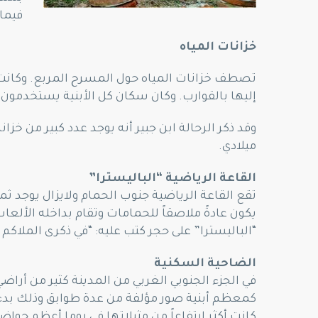
فيما 
خزانات المياه
تصطف خزانات المياه حول المسرح المربع. وكانت ص
إليها بالقوارب. وكان سكان كل الأبنية يستخدمون
وقد ذكر الرحالة ابن جبير أنه يوجد عدد كبير من خزان
ميلادي.
القاعة الرياضية “الباليسترا”
تقع القاعة الرياضية جنوب الحمام ولايزال يوجد ثم
يكون عادةً ملاصقاً للحمامات وتقام بداخله الألع
“الباليسترا” على حجر كتب عليه: “في ذكرى الملاك
الضاحية السكنية
في الجزء الجنوبي الغربي من المدينة كثير من أراض
كمعظم أبنية صور مؤلفة من عدة طوابق وذلك بدءاً م
كانت أكثر إرتفاعاً من مثيلاتها في روما أعظم حواضر