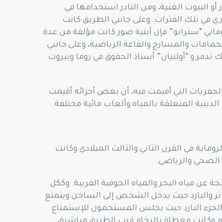
و البيوت الغنية، ومن النادر استخدامها في
ي في تلك الفترات. وعلى جانبي الطريق كانت
ني “سترابو” فإن أبنية صور كانت مؤلفة من عدة
لحمامات والمسارح والقاعة الرياضية، وعلى جانبي
تدمر و “أولبيان” أستاذ الحقوق في روما وبيروت.
م المعابد أو المراكز الدينية، ويتسع المسرح لحوالي 2500 متفرج. وأثبتت الحفريات التي أقيمت فيه، أن بعض أجزائه أقيمت
لدينية المتعلقة بالمياه وألعاب مائية مختلفة.
وماية في القرن الثاني والثالث الميلادي وكانت
 الصحي والرياضي.
 عن مياه البحر والمياه الجوفية القريبة. وككل
اتر والبارد حيث يدخل الشخص إلى الساخن ويتمتع
 الجزء البارد حيث يجلس المستحمون للإستمتاع
م وكانت مغطاة بالرخام قرب الطريق مباشرة،