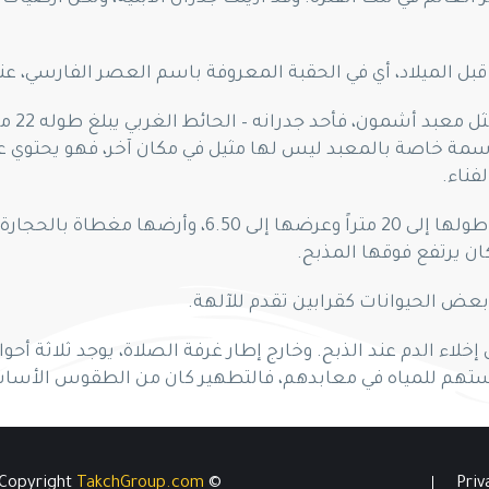
 قبل الميلاد، أي في الحقبة المعروفة باسم العصر الفارسي، ع
يشبه طر
 خاصة بالمعبد ليس لها مثيل في مكان آخر، فهو يحتوي على مو
فناء.
أولى الغرف المكتشفة هي غرفة الصلاة التي يصل طولها 
ان يرتفع فوقها المذبح.
ض الحيوانات كقرابين تقدم للآلهة.
لاء الدم عند الذبح. وخارج إطار غرفة الصلاة، يوجد ثلاثة 
دستهم للمياه في معابدهم، فالتطهير كان من الطقوس الأساس
TakchGroup.com
© Copyright
Priv