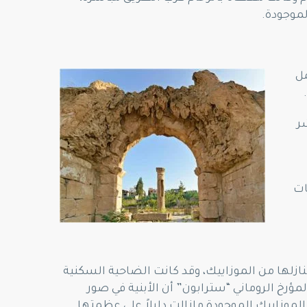
لموجودة.
مل
شر
ات
نازلها من الموزاييك، وقد كانت الضاحية السكنية
مؤرخ الروماني “سترابون” أن الأبنية في صور
 الموزاييك الموجودة مازالت دليلاً على عظمتها.