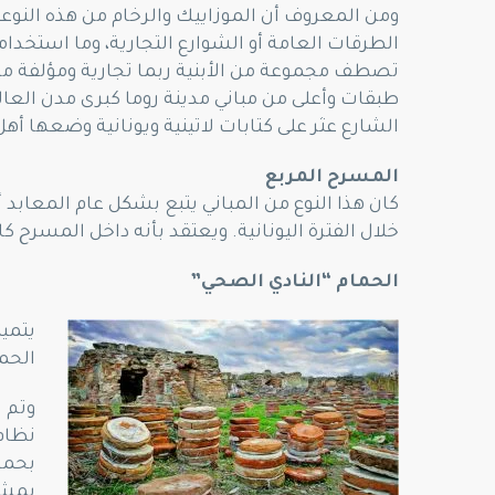
ومن المعروف أن الموزاييك والرخام من هذه النوعية
الطرقات العامة أو الشوارع التجارية، وما استخدا
تصطف مجموعة من الأبنية ربما تجارية ومؤلفة من
طبقات وأعلى من مباني مدينة روما كبرى مدن العالم
الشارع عثر على كتابات لاتينية ويونانية وضعها أه
المسرح المربع
خلال الفترة اليونانية. ويعتقد بأنه داخل المسرح 
الحمام “النادي الصحي”
يتميز
الحما
وتم ر
نظام
بحما
بمشر