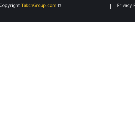
TakchGroup.com
© Copyright
Privacy 